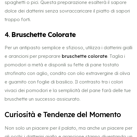
spaghetti o pici. Questa preparazione esalterà il sapore
dolce dei datterini senza sovraccaricare il piatto di sapori
troppo forti.
4.
Bruschette Colorate
Per un antipasto semplice e sfizioso, utilizza i datterini gialli
e arancioni per preparare
bruschette colorate
. Taglia i
pomodori a metà e disponili su fette di pane tostato
strofinato con aglio, condito con olio extravergine di oliva
e guarnito con foglie di basilico. Il contrasto tra i colori
vivaci dei pomodori e la semplicità del pane farà delle tue
bruschette un successo assicurato.
Curiosità e Tendenze del Momento
Non solo un piacere per il palato, ma anche un piacere per
gli occhi: i datterini giallo e arancione stanno diventando un