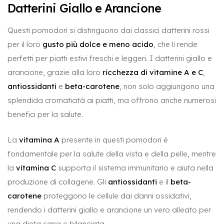
Datterini Giallo e Arancione
Questi pomodori si distinguono dai classici datterini rossi
per il loro
gusto più dolce e meno acido
, che li rende
perfetti per piatti estivi freschi e leggeri. I datterini giallo e
arancione, grazie alla loro
ricchezza di vitamine A e C
,
antiossidanti
e
beta-carotene
, non solo aggiungono una
splendida cromaticità ai piatti, ma offrono anche numerosi
benefici per la salute.
La
vitamina A
presente in questi pomodori è
fondamentale per la salute della vista e della pelle, mentre
la
vitamina C
supporta il sistema immunitario e aiuta nella
produzione di collagene. Gli
antiossidanti
e il
beta-
carotene
proteggono le cellule dai danni ossidativi,
rendendo i datterini giallo e arancione un vero alleato per
una dieta sana e bilanciata.