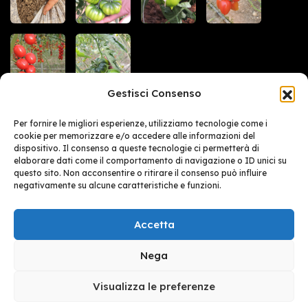
Gestisci Consenso
Per fornire le migliori esperienze, utilizziamo tecnologie come i
cookie per memorizzare e/o accedere alle informazioni del
dispositivo. Il consenso a queste tecnologie ci permetterà di
Pipitona Doc Home page
elaborare dati come il comportamento di navigazione o ID unici su
questo sito. Non acconsentire o ritirare il consenso può influire
Cookie Policy (UE)
negativamente su alcune caratteristiche e funzioni.
Privacy Policy
EN
FR
DE
IT
ES
Accetta
Nega
Visualizza le preferenze